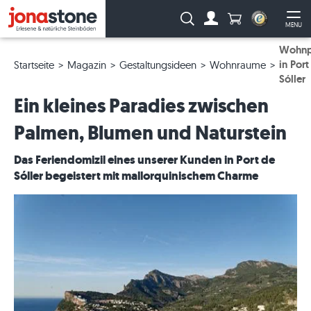
Anzahl Produkte
Suche:
MENU
Zum Account
Me
Wohnp
in Port
Startseite
Magazin
Gestaltungsideen
Wohnraume
Sóller
Ein kleines Paradies zwischen
Palmen, Blumen und Naturstein
Das Feriendomizil eines unserer Kunden in Port de
Sóller begeistert mit mallorquinischem Charme