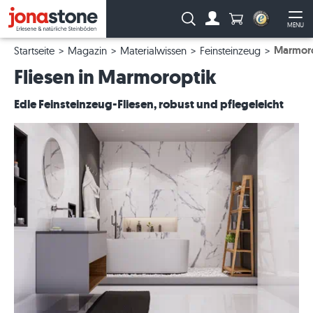
Anzahl Produkte
Suche:
MENU
Zum Account
Me
Marmoro
Startseite
Magazin
Materialwissen
Feinsteinzeug
Fliesen in Marmoroptik
Edle Feinsteinzeug-Fliesen, robust und pflegeleicht