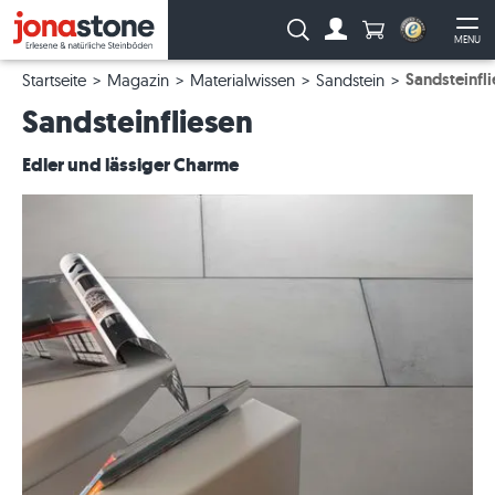
Anzahl Produkte
Suche:
MENU
Zum Account
Me
Sandsteinfl
Startseite
Magazin
Materialwissen
Sandstein
Sandsteinfliesen
Edler und lässiger Charme