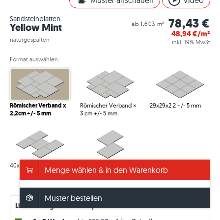
Muster anschauen
Video
Sandsteinplatten
78,43 €
ab 1,603 m²
Yellow Mint
48,94
€/m²
naturgespalten
inkl. 19% MwSt
Format auswählen:
Römischer Verband x
Römischer Verband ×
29x29x2,2 +/- 5 mm
2,2cm +/- 5 mm
3 cm +/- 5 mm
40x60x2,2cm +/- 5mm
60×90×3 cm +/- 5 mm
Menge wählen & in den Warenkorb
Info – Verpackung/Gewicht anzeigen
Muster bestellen
Lieferverfügbarkeiten – permanent aktualisiert