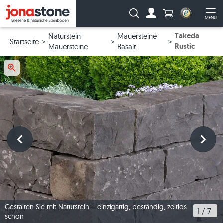
Anzahl Produkte
Suche:
MENU
Zum Account
Me
Takeda
Naturstein
Mauersteine
Startseite
Rustic
Mauersteine
Basalt
Gestalten Sie mit Naturstein – einzigartig, beständig, zeitlos
1
 / 
7
schön