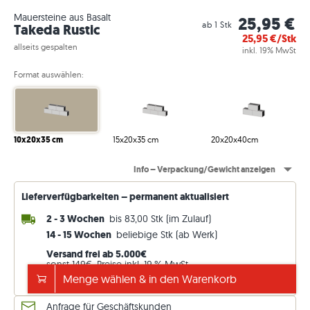
Mauersteine aus Basalt
25,95 €
ab 1 Stk
Takeda Rustic
25,95
€/Stk
allseits gespalten
inkl. 19% MwSt
Format auswählen:
10x20x35 cm
15x20x35 cm
20x20x40cm
Info – Verpackung/Gewicht anzeigen
Lieferverfügbarkeiten – permanent aktualisiert
2 - 3 Wochen
bis 83,00 Stk (im Zulauf)
14 - 15 Wochen
beliebige Stk (ab Werk)
Versand frei ab 5.000€
sonst 149€. Preise inkl. 19 % MwSt.
Menge wählen & in den Warenkorb
Lieferdetails ansehen
Anfrage für Geschäftskunden