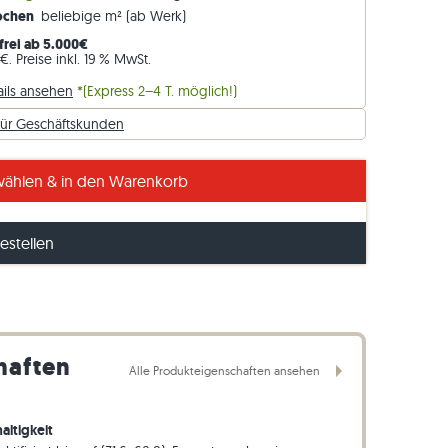
Wochen
beliebige m² (ab Werk)
Gneis-Rasenkanten
frei ab 5.000€
Basalt-Rasenkanten
€. Preise inkl. 19 % MwSt.
ails ansehen
*(Express 2–4 T. möglich!)
für Geschäftskunden
charakteristische Schieferungen
ählen & in den Warenkorb
estellen
haften
Alle Produkteigenschaften ansehen
altigkeit