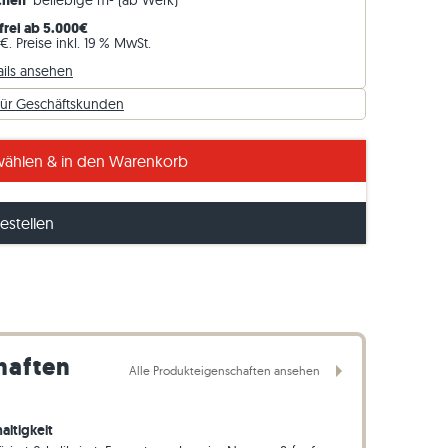
ochen
beliebige m² (ab Werk)
Gneis-Rasenkanten
frei ab 5.000€
€. Preise inkl. 19 % MwSt.
Basalt-Rasenkanten
ails ansehen
für Geschäftskunden
nde Schieferstrukturen: Fliesen Sierra Grey
ählen & in den Warenkorb
estellen
haften
Alle Produkteigenschaften ansehen
altigkeit