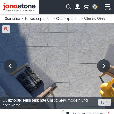
Anzahl Produkte
Suche:
MENU
Zum Account
Me
Classic Grey
Startseite
Terrassenplatten
Quarzitplatten
Quarzitoptik Terrassenplatte Classic Grey: modern und
1
 / 
4
hochwertig