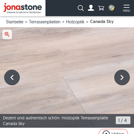
Anzahl Produkte
Suche:
MENU
Zum Account
Me
Canada Sky
Startseite
Terrassenplatten
Holzoptik
Dezent und authentisch schön: Holzoptik Terrassenplatte
1
 / 
4
Canada Sky