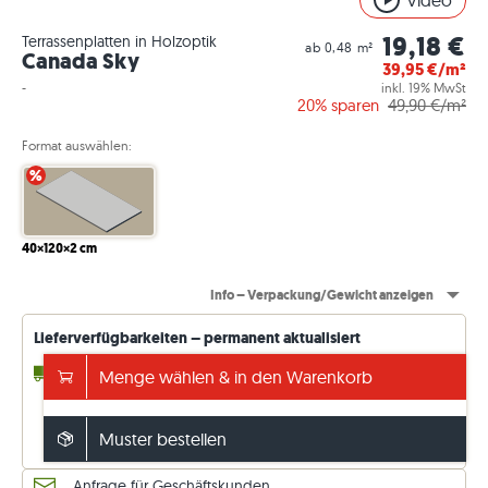
Video
19,18 €
Terrassenplatten in Holzoptik
ab 0,48 m²
Canada Sky
39,95
€/m²
-
inkl. 19% MwSt
20%
sparen
49,90
€/m²
Format auswählen:
%
40×120×2 cm
Info – Verpackung/Gewicht anzeigen
Lieferverfügbarkeiten – permanent aktualisiert
4 - 10 Werktage*
bis 7,20 m² (ab Lager)
Menge wählen & in den Warenkorb
Versand frei ab 5.000€
sonst 149€. Preise inkl. 19 % MwSt.
Muster bestellen
Lieferdetails ansehen
*(Express 2–4 T. möglich!)
Anfrage für Geschäftskunden